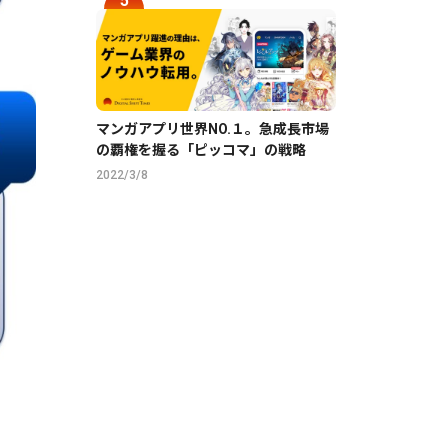
マンガアプリ世界NO.１。急成長市場
の覇権を握る「ピッコマ」の戦略
2022/3/8