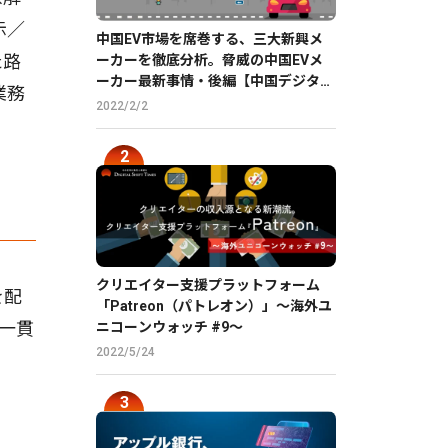
示／
中国EV市場を席巻する、三大新興メ
た路
ーカーを徹底分析。脅威の中国EVメ
ーカー最新事情・後編【中国デジタル
業務
企業最前線】
2022/2/2
クリエイター支援プラットフォーム
を配
「Patreon（パトレオン）」〜海外ユ
一貫
ニコーンウォッチ #9〜
2022/5/24