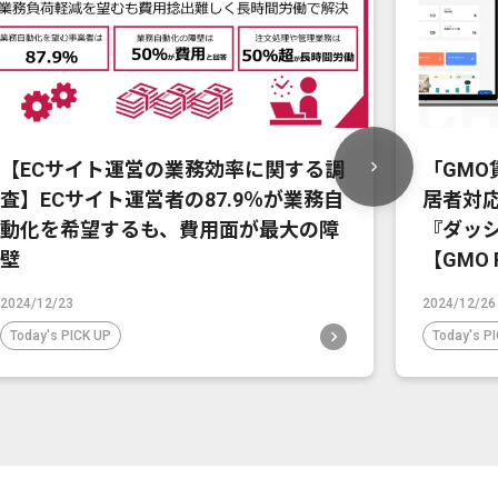
【ECサイト運営の業務効率に関する調
「GMO
査】ECサイト運営者の87.9％が業務自
居者対
動化を希望するも、費用面が最大の障
『ダッ
壁
【GMO 
2024/12/23
2024/12/26
Today's PICK UP
Today's P