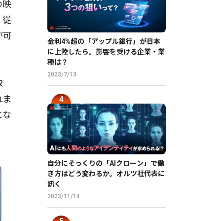
の映
、従
が可
金利4%超の「アップル銀行」が日本
に上陸したら。影響を受ける企業・業
種は？
2023/7/13
取
れま
とな
自分にそっくりの「AIクローン」で働
き方はどう変わるか。オルツ社代表に
訊く
2023/11/14