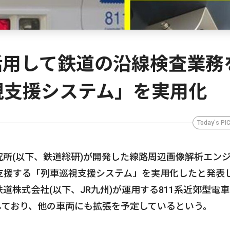
活用して鉄道の沿線検査業務
視支援システム」を実用化
Today's PI
究所(以下、鉄道総研)が開発した線路周辺画像解析エン
支援する「列車巡視支援システム」を実用化したと発表
株式会社(以下、JR九州)が運用する811系近郊型電車
始しており、他の車両にも拡張を予定しているという。