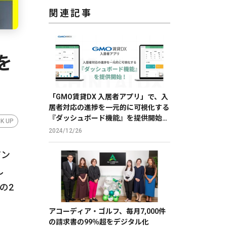
関連記事
を
「GMO賃貸DX 入居者アプリ」で、入
居者対応の進捗を一元的に可視化する
『ダッシュボード機能』を提供開始
CK UP
【GMO ReTech】
2024/12/26
ジン
し
の2
アコーディア・ゴルフ、毎月7,000件
の請求書の99％超をデジタル化