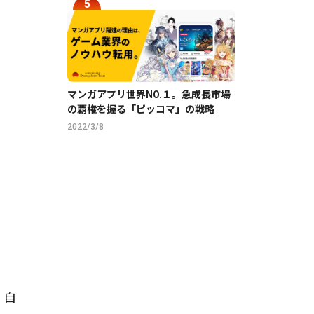
マンガアプリ世界NO.１。急成長市場
の覇権を握る「ピッコマ」の戦略
2022/3/8
。自