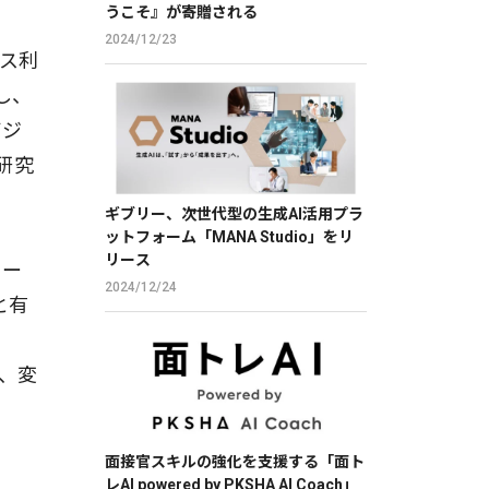
うこそ』が寄贈される
2024/12/23
ス利
し、
ビジ
研究
ギブリー、次世代型の生成AI活用プラ
ットフォーム「MANA Studio」をリ
リース
ミー
2024/12/24
と有
で、変
面接官スキルの強化を支援する「面ト
レAI powered by PKSHA AI Coach」