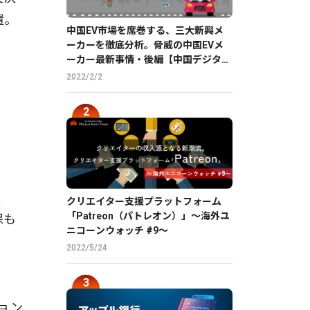
置。
中国EV市場を席巻する、三大新興メ
ーカーを徹底分析。脅威の中国EVメ
ーカー最新事情・後編【中国デジタル
企業最前線】
2022/2/2
と
クリエイター支援プラットフォーム
「Patreon（パトレオン）」〜海外ユ
保も
ニコーンウォッチ #9〜
。
2022/5/24
ョン