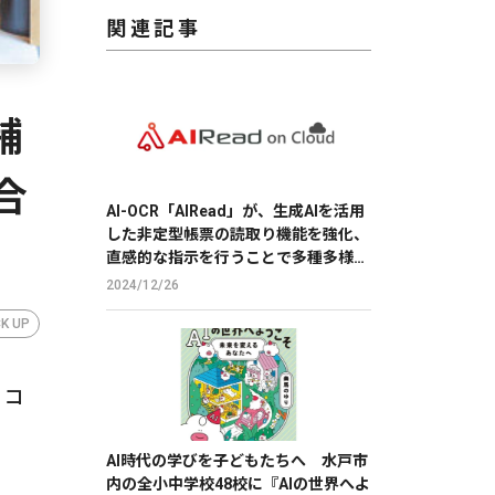
関連記事
舗
合
AI-OCR「AIRead」が、生成AIを活用
した非定型帳票の読取り機能を強化、
直感的な指示を行うことで多種多様な
帳票の読取りを実現
2024/12/26
CK UP
 コ
AI時代の学びを子どもたちへ 水戸市
内の全小中学校48校に『AIの世界へよ