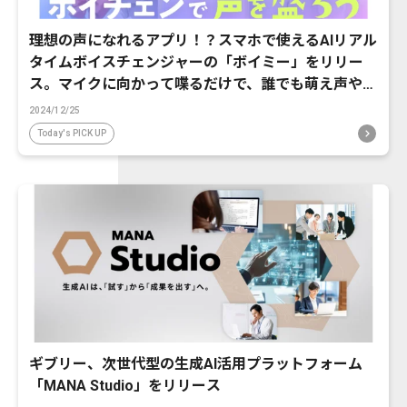
理想の声になれるアプリ！？スマホで使えるAIリアル
タイムボイスチェンジャーの「ボイミー」をリリー
ス。マイクに向かって喋るだけで、誰でも萌え声やイ
ケボ風に音声変換が可能に。
2024/12/25
Today's PICK UP
ギブリー、次世代型の生成AI活用プラットフォーム
「MANA Studio」をリリース