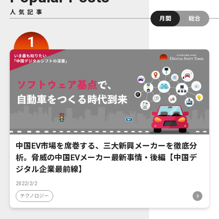
人気記事
月間
総合
中国EV市場を席巻する、三大新興メーカーを徹底分
析。脅威の中国EVメーカー最新事情・後編【中国デ
ジタル企業最前線】
2022/2/2
テクノロジー