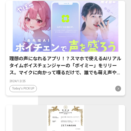
理想の声になれるアプリ！？スマホで使えるAIリアル
タイムボイスチェンジャーの「ボイミー」をリリー
ス。マイクに向かって喋るだけで、誰でも萌え声やイ
ケボ風に音声変換が可能に。
2024/12/25
Today's PICK UP