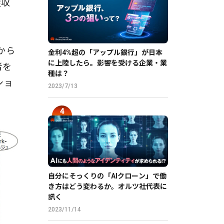
症収
から
金利4%超の「アップル銀行」が日本
に上陸したら。影響を受ける企業・業
者を
種は？
ショ
2023/7/13
自分にそっくりの「AIクローン」で働
き方はどう変わるか。オルツ社代表に
訊く
2023/11/14