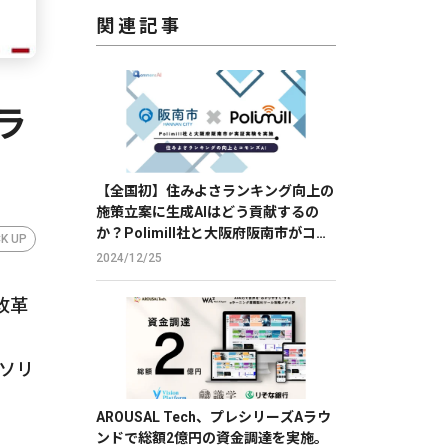
関連記事
ラ
【全国初】住みよさランキング向上の
施策立案に生成AIはどう貢献するの
か？Polimill社と大阪府阪南市がコモ
CK UP
ンズAIを用いて実証実験を実施
2024/12/25
改革
療ソリ
AROUSAL Tech、プレシリーズAラウ
ンドで総額2億円の資金調達を実施。