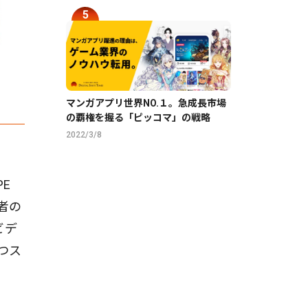
マンガアプリ世界NO.１。急成長市場
の覇権を握る「ピッコマ」の戦略
2022/3/8
E
者の
ビデ
つス