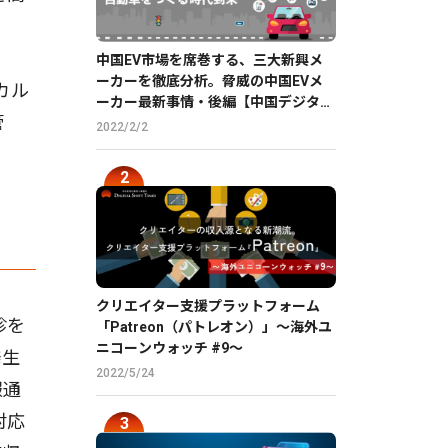
中国EV市場を席巻する、三大新興メ
ーカーを徹底分析。脅威の中国EVメ
カル
ーカー最新事情・後編【中国デジタル
管
企業最前線】
2022/2/2
クリエイター支援プラットフォーム
診を
「Patreon（パトレオン）」〜海外ユ
ニコーンウォッチ #9〜
発生
2022/5/24
報通
対応