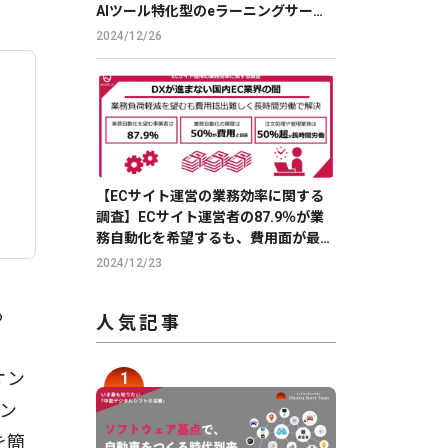
AIツール特化型のeラーニングサービ
スで、DXを推進。
2024/12/26
【ECサイト運営の業務効率に関する
調査】ECサイト運営者の87.9％が業
務自動化を希望するも、費用面が最大
の障壁
2024/12/23
る
人気記事
オン
オン
を簡