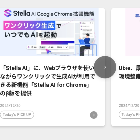
「Stella AI」に、Webブラウザを使い
Ubie
ながらワンクリックで生成AIが利用で
環境整
きる新機能「Stella AI for Chrome」
のβ版を提供
2024/12/20
2024/12/20
Today's PICK UP
Today's P