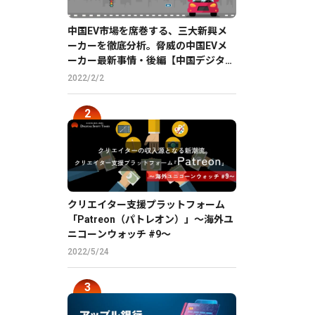
中国EV市場を席巻する、三大新興メ
ーカーを徹底分析。脅威の中国EVメ
ーカー最新事情・後編【中国デジタル
企業最前線】
2022/2/2
クリエイター支援プラットフォーム
「Patreon（パトレオン）」〜海外ユ
ニコーンウォッチ #9〜
2022/5/24