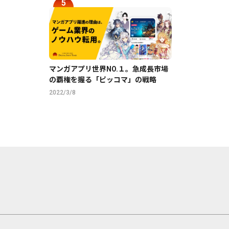
マンガアプリ世界NO.１。急成長市場
の覇権を握る「ピッコマ」の戦略
2022/3/8