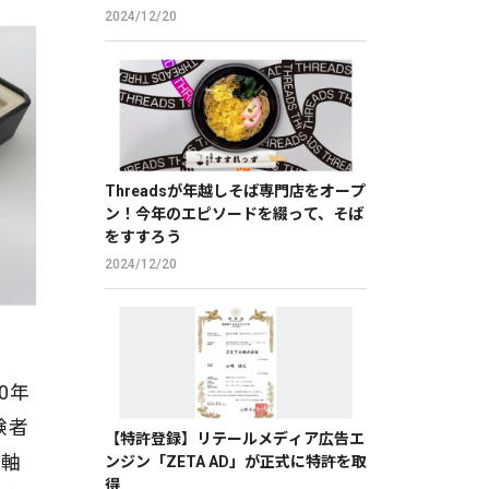
2024/12/20
Threadsが年越しそば専門店をオープ
ン！今年のエピソードを綴って、そば
をすすろう
2024/12/20
0年
験者
【特許登録】リテールメディア広告エ
眼軸
ンジン「ZETA AD」が正式に特許を取
得