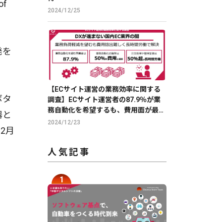
f
2024/12/25
発を
【ECサイト運営の業務効率に関する
ボタ
調査】ECサイト運営者の87.9％が業
務自動化を希望するも、費用面が最大
器と
の障壁
2024/12/23
2月
人気記事