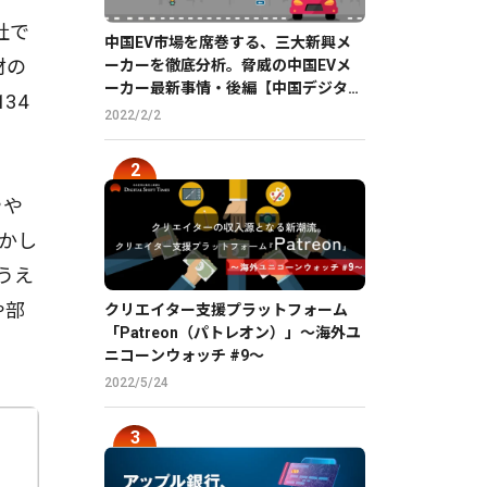
社で
中国EV市場を席巻する、三大新興メ
材の
ーカーを徹底分析。脅威の中国EVメ
ーカー最新事情・後編【中国デジタル
34
企業最前線】
2022/2/2
やや
かし
うえ
や部
クリエイター支援プラットフォーム
「Patreon（パトレオン）」〜海外ユ
ニコーンウォッチ #9〜
2022/5/24