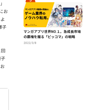
し」
にお
のよ
様子
マンガアプリ世界NO.１。急成長市場
の覇権を握る「ピッコマ」の戦略
2022/3/8
と回
様子
てお