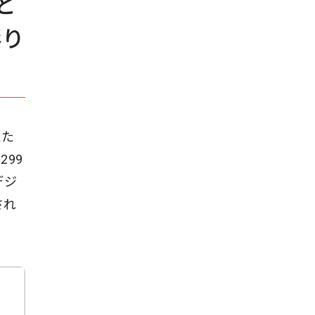
と
彫り
えた
99
デジ
され