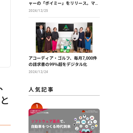
ャーの「ボイミー」をリリース。マイ
クに向かって喋るだけで、誰でも萌え
2024/12/25
声やイケボ風に音声変換が可能に。
アコーディア・ゴルフ、毎月7,000件
の請求書の99％超をデジタル化
2024/12/24
、
人気記事
」と