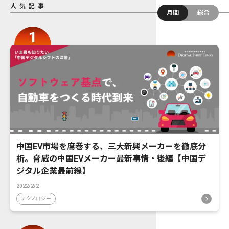
人気記事
月間
総合
中国EV市場を席巻する、三大新興メーカーを徹底分
析。脅威の中国EVメーカー最新事情・後編【中国デ
ジタル企業最前線】
2022/2/2
テクノロジー