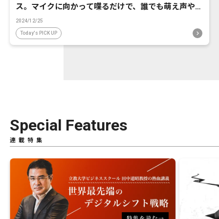
ス。マイクに向かって喋るだけで、誰でも萌え声やイ
ケボ風に音声変換が可能に。
2024/12/25
Today's PICK UP
Special Features
連載特集