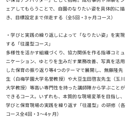
い保育アンバサダー」として招聘。成功事例や体験をシ
ェアしてもらうことで、自園のなりたい姿を具体的に描
き、目標設定まで伴走する（全5回・3ヶ月コース）
・学びと実践の繰り返しによって「なりたい姿」を実現
する「往還型コース」
多様性を活かす組織づくり、協力関係を作る指導コミュ
ニケーション、ゆとりを生みだす業務改善、写真を活用
した保育の振り返り等4つのテーマで展開し、無藤隆先
生（白梅学園大学名誉教授）や大豆生田啓友先生（玉川
大学教授）等高い専門性を持った講師陣から学ぶことが
できるコース。いずれも、本質的な現場変革を目指し、
学びと保育現場の実践を繰り返す「往還型」の研修（各
コース全4回・3～4ヶ月）