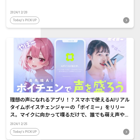
2024/12/20
Today's PICK UP
理想の声になれるアプリ！？スマホで使えるAIリアル
タイムボイスチェンジャーの「ボイミー」をリリー
ス。マイクに向かって喋るだけで、誰でも萌え声やイ
ケボ風に音声変換が可能に。
2024/12/25
Today's PICK UP