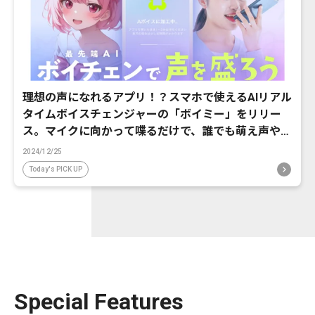
理想の声になれるアプリ！？スマホで使えるAIリアル
タイムボイスチェンジャーの「ボイミー」をリリー
ス。マイクに向かって喋るだけで、誰でも萌え声やイ
ケボ風に音声変換が可能に。
2024/12/25
Today's PICK UP
Special Features