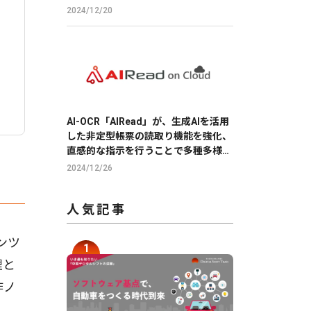
2024/12/20
AI-OCR「AIRead」が、生成AIを活用
した非定型帳票の読取り機能を強化、
直感的な指示を行うことで多種多様な
帳票の読取りを実現
2024/12/26
人気記事
ンツ
理と
作ノ