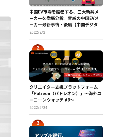
中国EV市場を席巻する、三大新興メ
ーカーを徹底分析。脅威の中国EVメ
ーカー最新事情・後編【中国デジタル
企業最前線】
2022/2/2
クリエイター支援プラットフォーム
「Patreon（パトレオン）」〜海外ユ
ニコーンウォッチ #9〜
2022/5/24