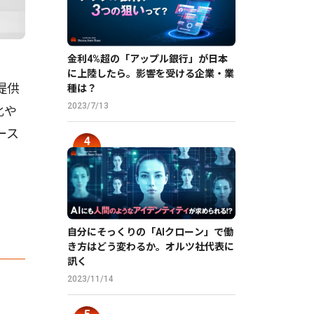
金利4%超の「アップル銀行」が日本
に上陸したら。影響を受ける企業・業
提供
種は？
2023/7/13
化や
ース
自分にそっくりの「AIクローン」で働
き方はどう変わるか。オルツ社代表に
訊く
2023/11/14