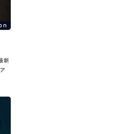
た最新
スア