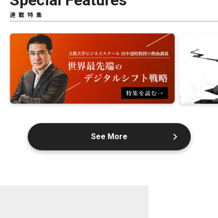
Special Features
連載特集
See More