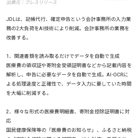
出典元：プレスリリース
JDLは、記帳代⾏、確定申告という会計事務所の⼊⼒業
務の2⼤負荷をAI技術により削減。会計事務所の業務を
改善する。
1．関連書類を読み取るだけでデータを⾃動で⽣成
医療費の領収証や寄附⾦受領証明書などから記載内容を
解析し、申告に必要なデータを⾃動で⽣成。AI-OCRに
よる処理速度と正確性で、データ⼊⼒に要していた時間
を⼤幅に削減する。
2．様々な形式の医療費明細書、寄附⾦控除証明書に対
応
国⺠健康保険等の「医療費のお知らせ」、ふるさと納税