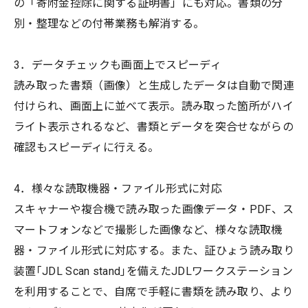
の「寄附⾦控除に関する証明書」にも対応。書類の分
別・整理などの付帯業務も解消する。
3．データチェックも画⾯上でスピーディ
読み取った書類（画像）と⽣成したデータは⾃動で関連
付けられ、画⾯上に並べて表⽰。読み取った箇所がハイ
ライト表⽰されるなど、書類とデータを突合せながらの
確認もスピーディに⾏える。
4．様々な読取機器・ファイル形式に対応
スキャナーや複合機で読み取った画像データ・PDF、ス
マートフォンなどで撮影した画像など、様々な読取機
器・ファイル形式に対応する。また、証ひょう読み取り
装置｢JDL Scan stand｣を備えたJDLワークステーション
を利⽤することで、⾃席で⼿軽に書類を読み取り、より