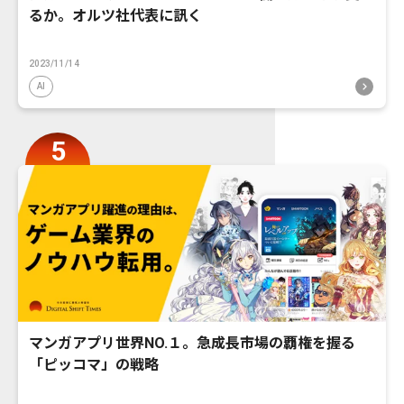
るか。オルツ社代表に訊く
2023/11/14
AI
マンガアプリ世界NO.１。急成長市場の覇権を握る
「ピッコマ」の戦略