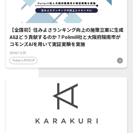
【全国初】住みよさランキング向上の施策立案に生成
AIはどう貢献するのか？Polimill社と大阪府阪南市が
コモンズAIを用いて実証実験を実施
2024/12/25
Today's PICK UP