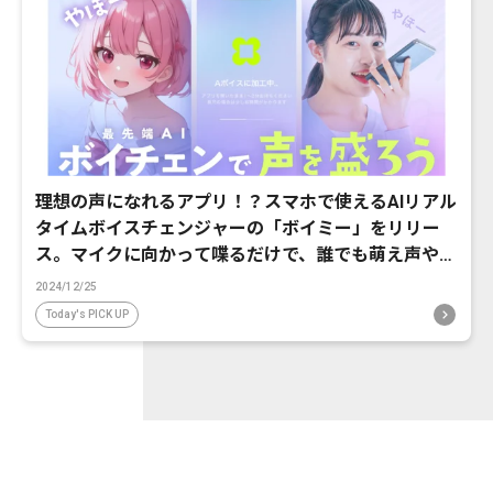
理想の声になれるアプリ！？スマホで使えるAIリアル
タイムボイスチェンジャーの「ボイミー」をリリー
ス。マイクに向かって喋るだけで、誰でも萌え声やイ
ケボ風に音声変換が可能に。
2024/12/25
Today's PICK UP