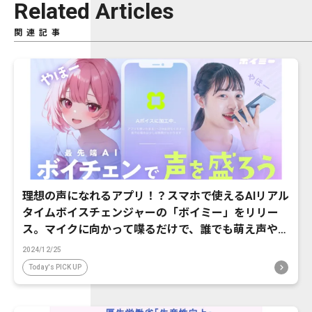
Related Articles
関連記事
理想の声になれるアプリ！？スマホで使えるAIリアル
タイムボイスチェンジャーの「ボイミー」をリリー
ス。マイクに向かって喋るだけで、誰でも萌え声やイ
ケボ風に音声変換が可能に。
2024/12/25
Today's PICK UP