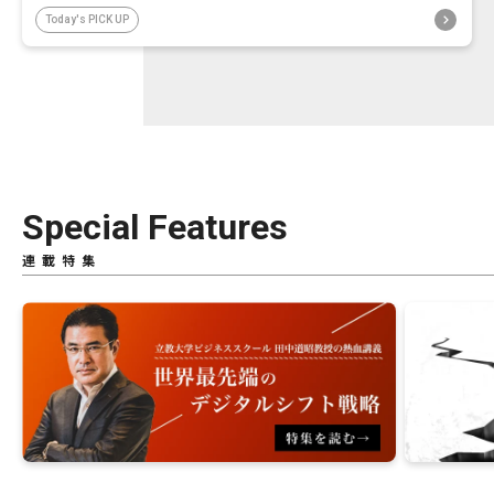
Today's PICK UP
Special Features
連載特集