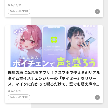
2024/12/20
Today's PICK UP
理想の声になれるアプリ！？スマホで使えるAIリアル
タイムボイスチェンジャーの「ボイミー」をリリー
ス。マイクに向かって喋るだけで、誰でも萌え声やイ
ケボ風に音声変換が可能に。
2024/12/25
Today's PICK UP