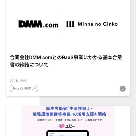
合同会社DMM.comとのBaaS事業にかかる基本合意
書の締結について
2024/12/24
Today's PICK UP