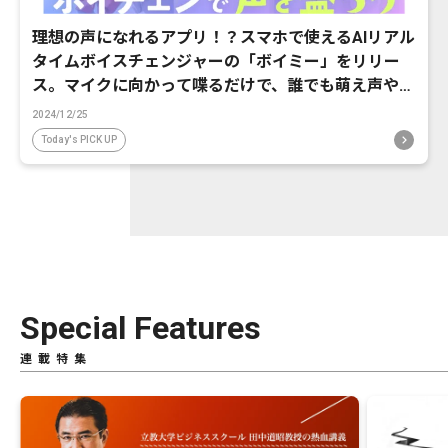
理想の声になれるアプリ！？スマホで使えるAIリアル
タイムボイスチェンジャーの「ボイミー」をリリー
ス。マイクに向かって喋るだけで、誰でも萌え声やイ
ケボ風に音声変換が可能に。
2024/12/25
Today's PICK UP
Special Features
連載特集