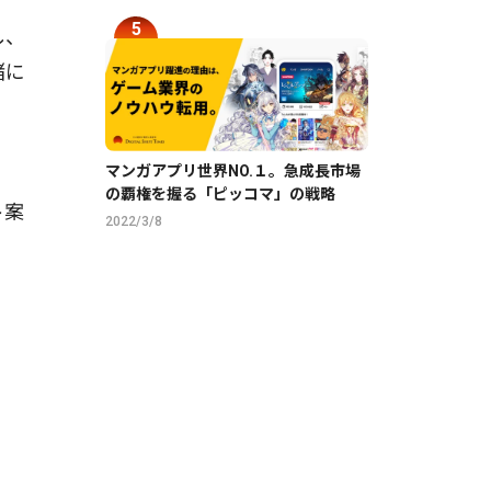
し、
緒に
マンガアプリ世界NO.１。急成長市場
の覇権を握る「ピッコマ」の戦略
ト案
2022/3/8