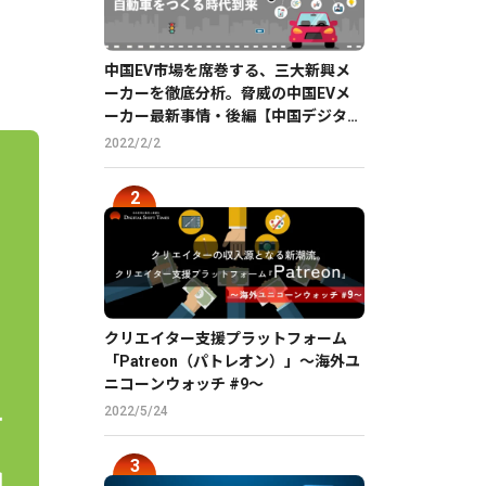
中国EV市場を席巻する、三大新興メ
ーカーを徹底分析。脅威の中国EVメ
ーカー最新事情・後編【中国デジタル
企業最前線】
2022/2/2
クリエイター支援プラットフォーム
「Patreon（パトレオン）」〜海外ユ
ニコーンウォッチ #9〜
2022/5/24