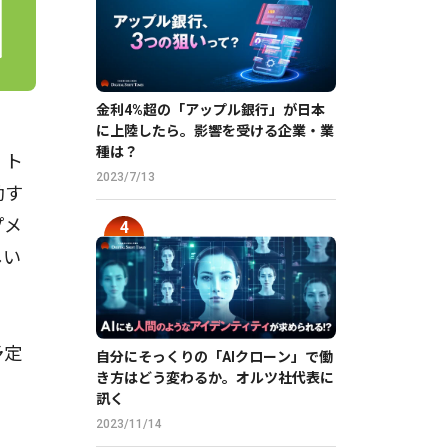
金利4%超の「アップル銀行」が日本
に上陸したら。影響を受ける企業・業
種は？
。ト
2023/7/13
動す
プメ
しい
。
予定
自分にそっくりの「AIクローン」で働
き方はどう変わるか。オルツ社代表に
訊く
2023/11/14