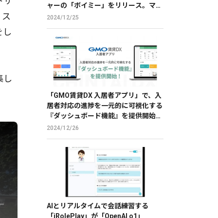
トサ
ャーの「ボイミー」をリリース。マイ
。ス
クに向かって喋るだけで、誰でも萌え
2024/12/25
声やイケボ風に音声変換が可能に。
をし
集し
「GMO賃貸DX 入居者アプリ」で、入
居者対応の進捗を一元的に可視化する
『ダッシュボード機能』を提供開始
【GMO ReTech】
2024/12/26
AIとリアルタイムで会話練習する
「iRolePlay」が「OpenAI o1」