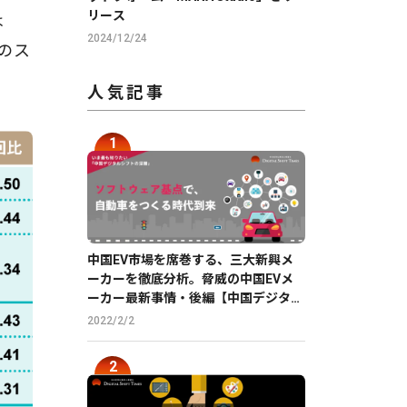
リース
は
2024/12/24
のス
人気記事
中国EV市場を席巻する、三大新興メ
ーカーを徹底分析。脅威の中国EVメ
ーカー最新事情・後編【中国デジタル
企業最前線】
2022/2/2