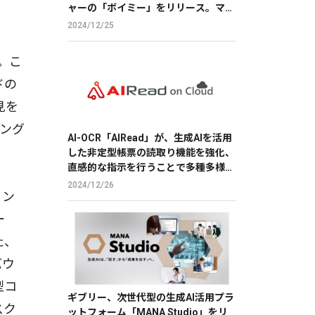
ャーの「ボイミー」をリリース。マイ
クに向かって喋るだけで、誰でも萌え
2024/12/25
声やイケボ風に音声変換が可能に。
。こ
ドの
見を
ング
AI-OCR「AIRead」が、生成AIを活用
した非定型帳票の読取り機能を強化、
直感的な指示を行うことで多種多様な
帳票の読取りを実現
2024/12/26
ィン
ー
た、
バウ
型コ
ギブリー、次世代型の生成AI活用プラ
スク
ットフォーム「MANA Studio」をリ