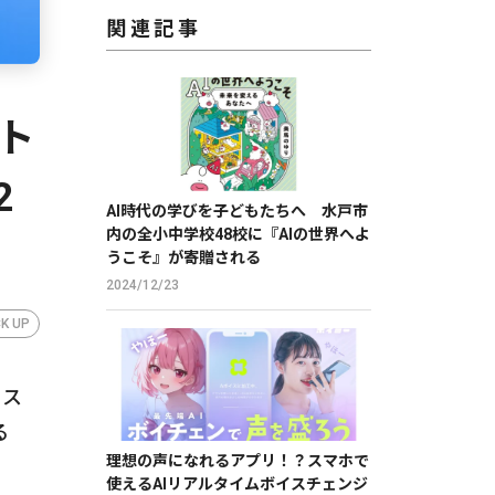
関連記事
ト
2
AI時代の学びを子どもたちへ 水戸市
内の全小中学校48校に『AIの世界へよ
うこそ』が寄贈される
2024/12/23
CK UP
ロス
る
理想の声になれるアプリ！？スマホで
使えるAIリアルタイムボイスチェンジ