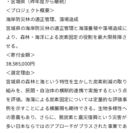
・宮城県（昨年度から継続）
＜プロジェクト概要＞
海岸防災林の適正管理、藻場造成
宮城県の海岸防災林の適正管理と海藻養殖や藻場造成に
より、森林・海洋による炭素固定の役割を最大限発揮さ
せる。
＜寄付金額＞
38,585,000円
＜選定理由＞
宮城県の森林と海という特性を生かした炭素削減の取り
組みを、民間・自治体の横断的連携で実施するという点
を評価。海藻による炭素固定については定量的な評価事
例を示すことによる横展開も期待できる。生物多様性へ
の意義もあり、さらに、脱炭素と震災復興という災害が
多い日本ならではのアプローチがプラスされた事業であ