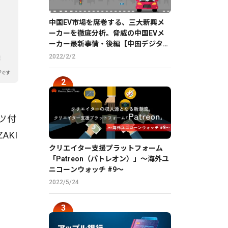
中国EV市場を席巻する、三大新興メ
ーカーを徹底分析。脅威の中国EVメ
ーカー最新事情・後編【中国デジタル
企業最前線】
2022/2/2
ンツ付
AKI
クリエイター支援プラットフォーム
「Patreon（パトレオン）」〜海外ユ
ニコーンウォッチ #9〜
2022/5/24