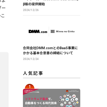
るよ
β版の提供開始
ダー
2024/12/26
のこ
合同会社DMM.comとのBaaS事業に
かかる基本合意書の締結について
2024/12/24
人気記事