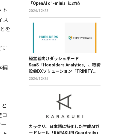
「OpenAI o1-mini」に対応
ット
2024/12/23
ィス
ことを
る
どに
、
経営者向けダッシュボード
SaaS「Hooolders Analytics」、取締
本編
役会DXソリューション「TRINITY
BOARD」に株価分析機能を提供
2024/12/25
マー
」と
定コ
ザー
カラクリ、日本語に特化した生成AIガ
ードレール「KARAKURI Guardrails」