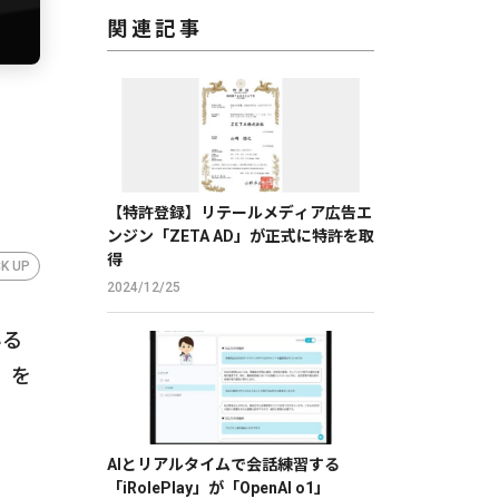
関連記事
【特許登録】リテールメディア広告エ
ンジン「ZETA AD」が正式に特許を取
得
CK UP
2024/12/25
いる
」を
AIとリアルタイムで会話練習する
「iRolePlay」が「OpenAI o1」