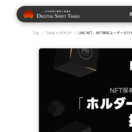
Top
Today's PICK UP
LINE NFT、NFT保有ユーザ