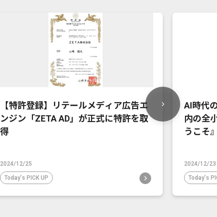
【特許登録】リテールメディア広告エ
AI時代
ンジン「ZETA AD」が正式に特許を取
内の全小
得
うこそ
2024/12/25
2024/12/23
Today's PICK UP
Today's P