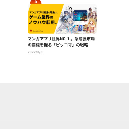
マンガアプリ世界NO.１。急成長市場
の覇権を握る「ピッコマ」の戦略
2022/3/8