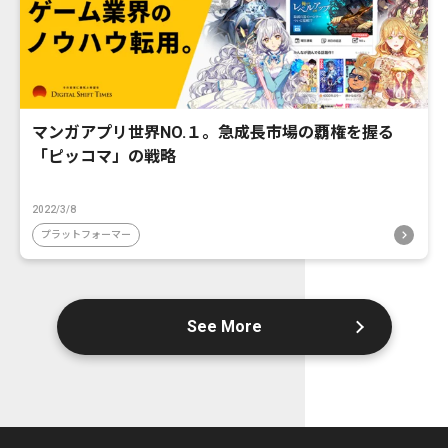
マンガアプリ世界NO.１。急成長市場の覇権を握る
「ピッコマ」の戦略
2022/3/8
プラットフォーマー
See More