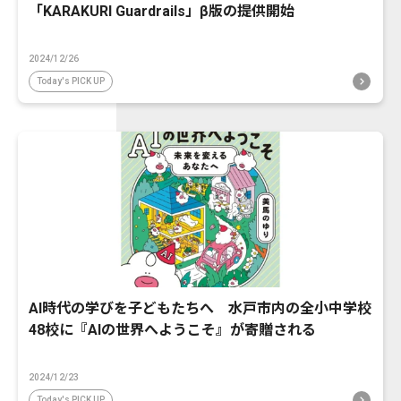
「KARAKURI Guardrails」β版の提供開始
2024/12/26
Today's PICK UP
AI時代の学びを子どもたちへ 水戸市内の全小中学校
48校に『AIの世界へようこそ』が寄贈される
2024/12/23
Today's PICK UP