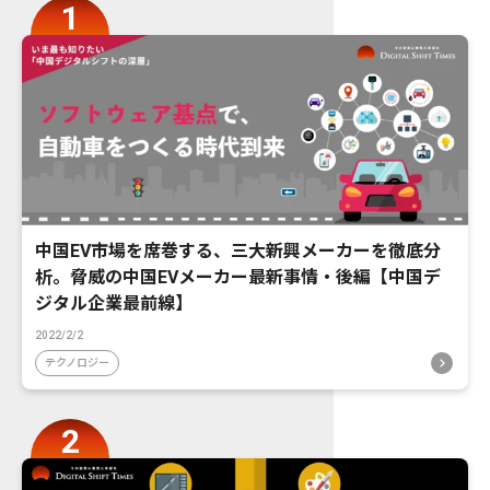
中国EV市場を席巻する、三大新興メーカーを徹底分
析。脅威の中国EVメーカー最新事情・後編【中国デ
ジタル企業最前線】
2022/2/2
テクノロジー