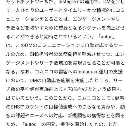
ャットボットツールだ。Instagramの運用で、DMを介し
て一人ひとりのユーザーとタイムリーかつ積極的にコミ
ュニケーションをとることは、エンゲージメントやリー
チ数などを増やすために重要となるシグナルを向上させ
ることができると期待されているという。「autou」
は、このDMのコミュニケーションに自動対応するツー
ルのため、SNS担当者の業務負担を軽減させつつ、エン
ゲージメントやリーチ数増加を実現させることが可能と
なる。なお、コムニコの顧客へのInstagram運用の支援
において、DMの自動応答施策を実施したところ、リー
チ数の平均値が実施前よりも70％伸びたという成果も
出ているという。このことから、コムニコとしても顧客
のSNSアカウントの目標値達成へのさらなる貢献や、顧
客の課題やニーズへの対応、新規顧客の獲得などを図る
ため、「autou」の開発、提供を開始したとのことだ。