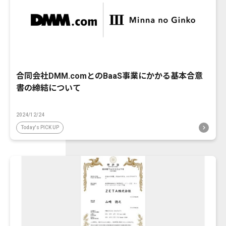
合同会社DMM.comとのBaaS事業にかかる基本合意
書の締結について
2024/12/24
Today's PICK UP