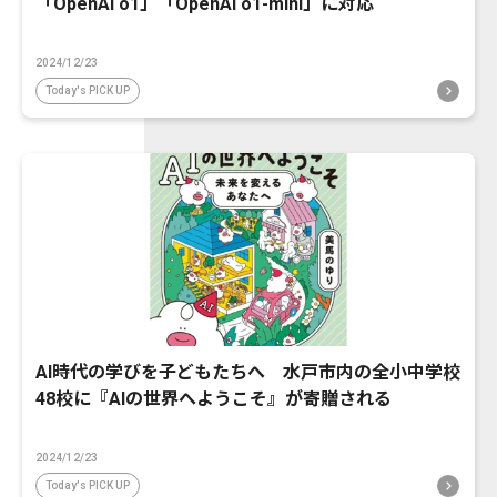
「OpenAI o1」「OpenAI o1-mini」に対応
2024/12/23
Today's PICK UP
AI時代の学びを子どもたちへ 水戸市内の全小中学校
48校に『AIの世界へようこそ』が寄贈される
2024/12/23
Today's PICK UP