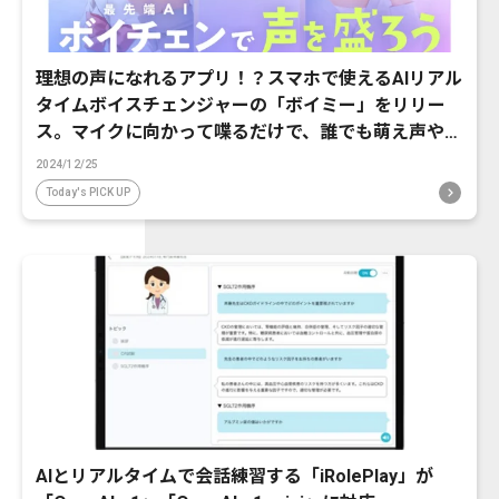
理想の声になれるアプリ！？スマホで使えるAIリアル
タイムボイスチェンジャーの「ボイミー」をリリー
ス。マイクに向かって喋るだけで、誰でも萌え声やイ
ケボ風に音声変換が可能に。
2024/12/25
Today's PICK UP
AIとリアルタイムで会話練習する「iRolePlay」が