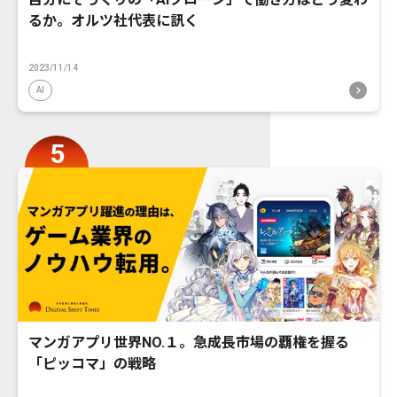
るか。オルツ社代表に訊く
2023/11/14
AI
マンガアプリ世界NO.１。急成長市場の覇権を握る
「ピッコマ」の戦略