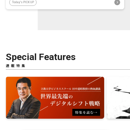
Today's PICK UP
Special Features
連載特集