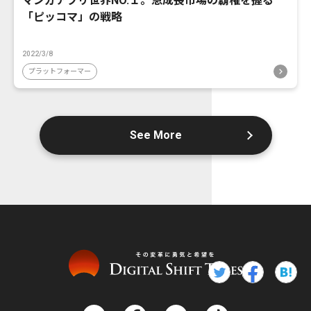
マンガアプリ世界NO.１。急成長市場の覇権を握る
「ピッコマ」の戦略
2022/3/8
プラットフォーマー
See More