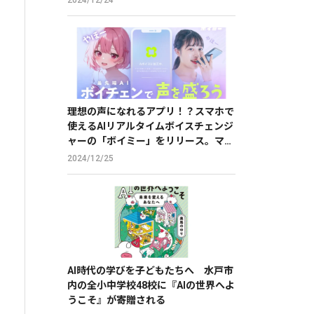
理想の声になれるアプリ！？スマホで
使えるAIリアルタイムボイスチェンジ
ャーの「ボイミー」をリリース。マイ
クに向かって喋るだけで、誰でも萌え
2024/12/25
声やイケボ風に音声変換が可能に。
AI時代の学びを子どもたちへ 水戸市
内の全小中学校48校に『AIの世界へよ
うこそ』が寄贈される