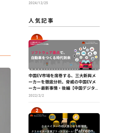
BOARD」に株価分析機能を提供
2024/12/25
人気記事
中国EV市場を席巻する、三大新興メ
ーカーを徹底分析。脅威の中国EVメ
ーカー最新事情・後編【中国デジタル
企業最前線】
2022/2/2