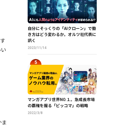
自分にそっくりの「AIクローン」で働
き方はどう変わるか。オルツ社代表に
関す
訊く
2023/11/14
いい
マンガアプリ世界NO.１。急成長市場
の覇権を握る「ピッコマ」の戦略
2022/3/8
かま