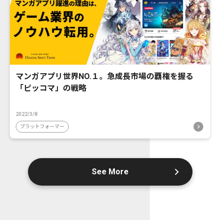
マンガアプリ世界NO.１。急成長市場の覇権を握る
「ピッコマ」の戦略
2022/3/8
プラットフォーマー
See More