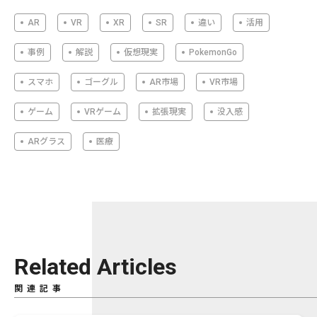
AR
VR
XR
SR
違い
活用
事例
解説
仮想現実
PokemonGo
スマホ
ゴーグル
AR市場
VR市場
ゲーム
VRゲーム
拡張現実
没入感
ARグラス
医療
Related Articles
関連記事