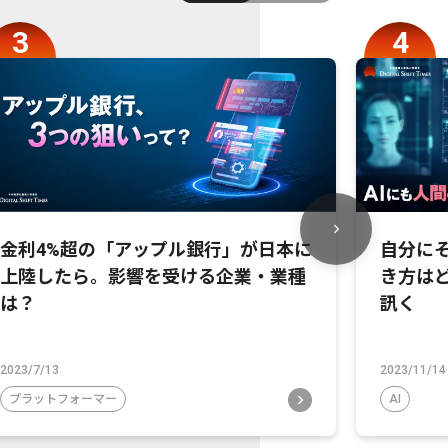
金利4%超の「アップル銀行」が日本に
自分にそ
上陸したら。影響を受ける企業・業種
き方は
は？
訊く
2023/7/13
2023/11/14
プラットフォーマー
AI