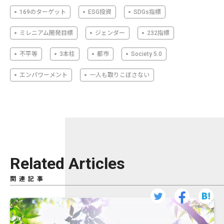
169のターゲット
ESG投資
SDGs指標
ミレニアム開発目標
ジェンダー
232指標
不平等
3本柱
都市
Society 5.0
エンパワーメント
一人も取りこぼさない
Related Articles
関連記事