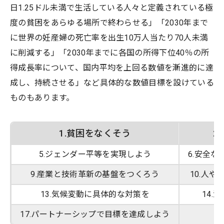
日1.25ドル未満で生活している人々と定義されている極
度の貧困をあらゆる場所で終わらせる」「2030年まで
に世界の妊産婦の死亡率を出生10万人当たり70人未満
に削減する」「2030年までに各国の所得下位40％の所
得成長率について、国内平均を上回る数値を漸進的に達
成し、持続させる」など具体的な数値目標を設けている
ものもあります。
1.貧困をなくそう
2
5.ジェンダー平等を実現しよう
6.安全
9.産業と技術革新の基盤をつくろう
10.人
13.気候変動に具体的な対策を
14.
17.パートナーシップで目標を達成しよう