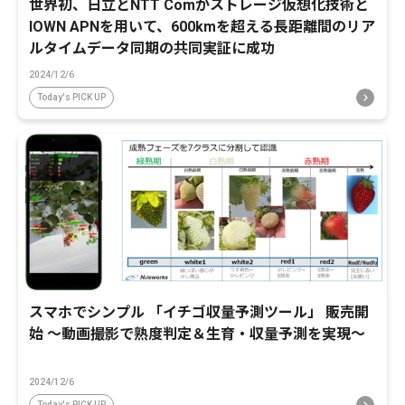
世界初、日立とNTT Comがストレージ仮想化技術と
IOWN APNを用いて、600kmを超える長距離間のリア
ルタイムデータ同期の共同実証に成功
2024/12/6
Today's PICK UP
スマホでシンプル 「イチゴ収量予測ツール」 販売開
始 ～動画撮影で熟度判定＆生育・収量予測を実現～
2024/12/6
Today's PICK UP