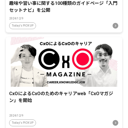
趣味や習い事に関する100種類のガイドページ「入門
セットナビ」を公開
2024/12/9
Today's PICK UP
CxOによるCxOのためのキャリアweb「CxOマガジ
ン」を開始
2024/12/9
Today's PICK UP