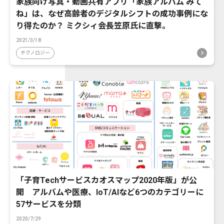
家族向け写真・動画共有アプリ「家族アルバム みて
ね」は、なぜ高齢者のデジタルシフトの成功事例にな
り得たのか？ ミクシィ会長笠原氏に直撃。
2021/3/18
テクノロジー
「子育Techサービスカオスマップ2020年版」が公
開 アルバムや医療、IoT/AIなど6つのカテゴリーに
57サービスを分類
2020/7/29