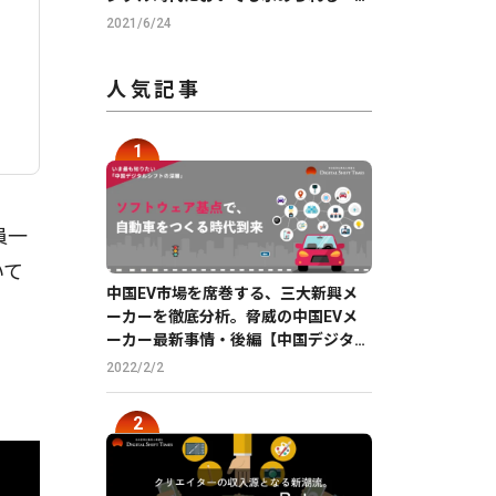
客さま第一義」とは何か
2021/6/24
人気記事
員一
いて
中国EV市場を席巻する、三大新興メ
ーカーを徹底分析。脅威の中国EVメ
ーカー最新事情・後編【中国デジタル
企業最前線】
2022/2/2