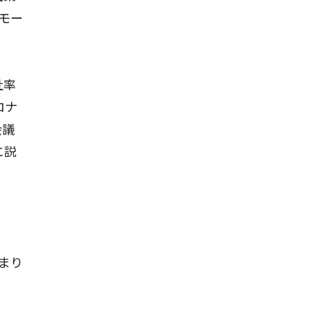
モー
社率
ロナ
会議
に説
まり