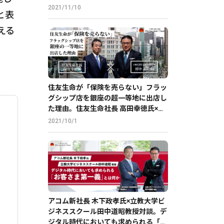
2021/11/10
と表
える
住友生命が「保険を売らない」フラッ
グシップ店を銀座の超一等地に出店し
た理由。住友生命社長 高田幸徳氏×立
教大学ビジネススクール田中道昭教授
2021/10/1
対談
アコム新社長 木下政孝氏×立教大学ビ
ジネススクール田中道昭教授対談。デ
ジタル時代においても求められる「お