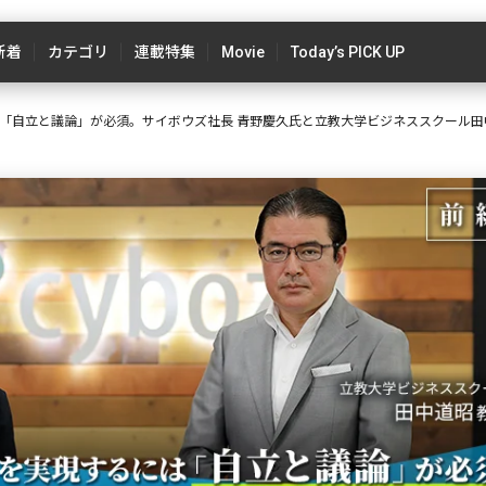
新着
カテゴリ
連載特集
Movie
Today’s PICK UP
には「自立と議論」が必須。サイボウズ社長 青野慶久氏と立教大学ビジネススクール