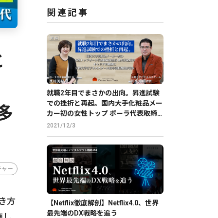
関連記事
と
立
就職2年目でまさかの出向。昇進試験
での挫折と再起。国内大手化粧品メー
多
カー初の女性トップ ポーラ代表取締
役社長 及川美紀氏のキャリアの軌跡
2021/12/3
に立教大学ビジネススクール田中道昭
教授が迫る【前編】
チャー
き方
【Netflix徹底解剖】Netflix4.0、世界
最先端のDX戦略を追う
施し