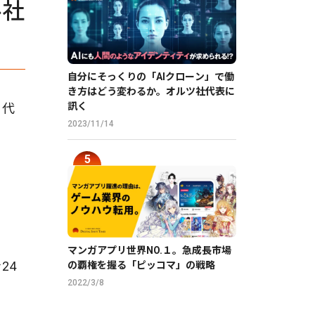
ル社
自分にそっくりの「AIクローン」で働
き方はどう変わるか。オルツ社代表に
訊く
、代
2023/11/14
マンガアプリ世界NO.１。急成長市場
24
の覇権を握る「ピッコマ」の戦略
2022/3/8