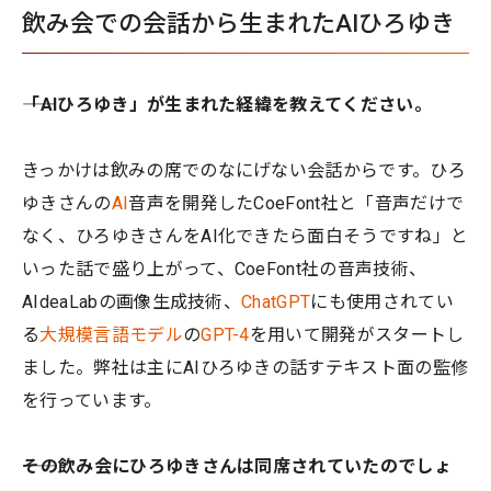
飲み会での会話から生まれたAIひろゆき
――「AIひろゆき」が生まれた経緯を教えてください。
きっかけは飲みの席でのなにげない会話からです。ひろ
ゆきさんの
AI
音声を開発したCoeFont社と「音声だけで
なく、ひろゆきさんをAI化できたら面白そうですね」と
いった話で盛り上がって、CoeFont社の音声技術、
AIdeaLabの画像生成技術、
ChatGPT
にも使用されてい
る
大規模言語モデル
の
GPT-4
を用いて開発がスタートし
ました。弊社は主にAIひろゆきの話すテキスト面の監修
を行っています。
――その飲み会にひろゆきさんは同席されていたのでしょ