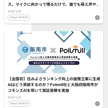
ス。マイクに向かって喋るだけで、誰でも萌え声やイ
ケボ風に音声変換が可能に。
2024/12/25
Today's PICK UP
【全国初】住みよさランキング向上の施策立案に生成
AIはどう貢献するのか？Polimill社と大阪府阪南市が
コモンズAIを用いて実証実験を実施
2024/12/25
Today's PICK UP