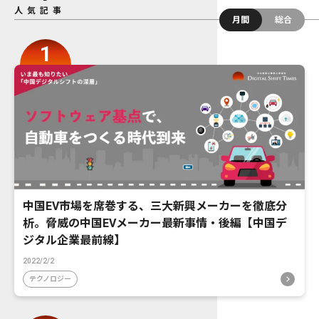
人気記事
月間
総合
中国EV市場を席巻する、三大新興メーカーを徹底分
析。脅威の中国EVメーカー最新事情・後編【中国デ
ジタル企業最前線】
2022/2/2
テクノロジー