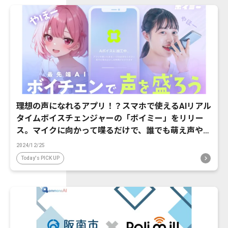
理想の声になれるアプリ！？スマホで使えるAIリアル
タイムボイスチェンジャーの「ボイミー」をリリー
ス。マイクに向かって喋るだけで、誰でも萌え声やイ
ケボ風に音声変換が可能に。
2024/12/25
Today's PICK UP