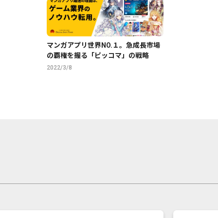
マンガアプリ世界NO.１。急成長市場
の覇権を握る「ピッコマ」の戦略
2022/3/8