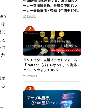
中国EV市場を席巻する、三大新興メ
ーカーを徹底分析。脅威の中国EVメ
ーカー最新事情・後編【中国デジタル
企業最前線】
50
2022/2/2
今後
増加
めと
の供
電力
クリエイター支援プラットフォーム
「Patreon（パトレオン）」〜海外ユ
ニコーンウォッチ #9〜
2022/5/24
再エ
する