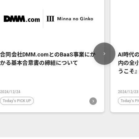
合同会社DMM.comとのBaaS事業にか
AI時代
かる基本合意書の締結について
内の全小
うこそ
2024/12/24
2024/12/23
Today's PICK UP
Today's P