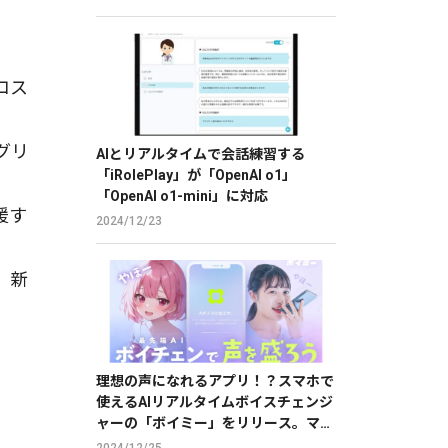
コス
グリ
AIとリアルタイムで会話練習する
「iRolePlay」が「OpenAI o1」
「OpenAI o1-mini」に対応
援す
2024/12/23
、新
理想の声になれるアプリ！？スマホで
使えるAIリアルタイムボイスチェンジ
ャーの「ボイミー」をリリース。マイ
クに向かって喋るだけで、誰でも萌え
2024/12/25