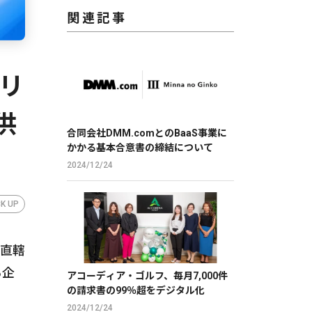
関連記事
リ
供
合同会社DMM.comとのBaaS事業に
かかる基本合意書の締結について
2024/12/24
CK UP
O直轄
る企
アコーディア・ゴルフ、毎月7,000件
の請求書の99％超をデジタル化
2024/12/24