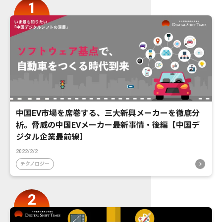
中国EV市場を席巻する、三大新興メーカーを徹底分
析。脅威の中国EVメーカー最新事情・後編【中国デ
ジタル企業最前線】
2022/2/2
テクノロジー