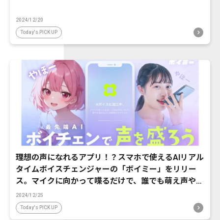
2024/12/20
Today's PICK UP
理想の声になれるアプリ！？スマホで使えるAIリアル
タイムボイスチェンジャーの「ボイミー」をリリー
ス。マイクに向かって喋るだけで、誰でも萌え声やイ
ケボ風に音声変換が可能に。
2024/12/25
Today's PICK UP