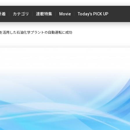
新着
カテゴリ
連載特集
Movie
Today’s PICK UP
orks、AIを活用した石油化学プラントの自動運転に成功