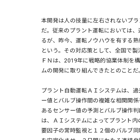
本開発は人の技量に左右されないプラ
だ。従来のプラント運転においては、
るが、昨今、運転ノウハウを有する熟
という。その対応策として、全国で製
ＦＮは、2019年に戦略的協業体制
ムの開発に取り組んできたとのことだ
プラント自動運転ＡＩシステムは、過
ー値とバルブ操作間の複雑な相関関係
あるセンサー値の予測とバルブ操作判
は、ＡＩシステムによってプラント内
要因子の常時監視と１２個のバルブ同