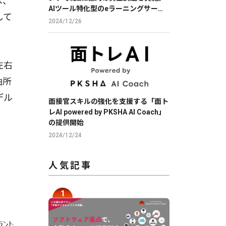
は、
AIツール特化型のeラーニングサービ
して
スで、DXを推進。
2024/12/26
左右
油所
デル
面接官スキルの強化を支援する「面ト
レAI powered by PKSHA AI Coach」
の提供開始
2024/12/24
人気記事