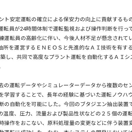
ント安定運転の確立による保安力の向上に貢献するも
運転員が24時間体制で運転監視および操作判断を行っ
練運転員の高齢化に伴い、今後人材不足が懸念されて
油所を運営するＥＮＥＯＳと先進的なＡＩ技術を有す
を構築し、共同で高度なプラント運転を自動化するＡＩシ
。
去の運転データやシミュレーターデータから複数のセ
を学習することで、長年の経験に基づいた運転ノウハ
断の自動化を可能にした。今回のブタジエン抽出装置
の温度、圧力、流量および製品性状などの２５個の運
時操作をおこない、原料処理量の変更などに伴う装置