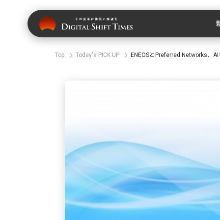
Top
Today's PICK UP
ENEOSとPreferred Netw