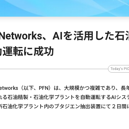
ed Networks、AIを活用した石
動運転に成功
Today's PI
d Networks（以下、PFN）は、大規模かつ複雑であり、長
る石油精製・石油化学プラントを自動運転するAIシス
所石油化学プラント内のブタジエン抽出装置にて２日間