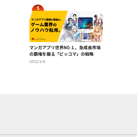
マンガアプリ世界NO.１。急成長市場
の覇権を握る「ピッコマ」の戦略
2022/3/8