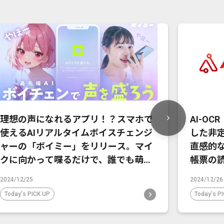
理想の声になれるアプリ！？スマホで
AI-OC
使えるAIリアルタイムボイスチェンジ
した非
ャーの「ボイミー」をリリース。マイ
直感的
クに向かって喋るだけで、誰でも萌え
帳票の
声やイケボ風に音声変換が可能に。
2024/12/25
2024/12/26
Today's PICK UP
Today's P