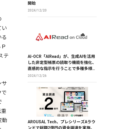
開始
2024/12/20
の
てい
いる
るＰ
ステ
AI-OCR「AIRead」が、生成AIを活用
した非定型帳票の読取り機能を強化、
直感的な指示を行うことで多種多様な
帳票の読取りを実現
2024/12/26
ンサ
ウで
で
転重
変動
AROUSAL Tech、プレシリーズAラウ
ンドで総額2億円の資金調達を実施。