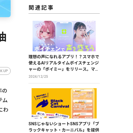
関連記事
油
理想の声になれるアプリ！？スマホで
使えるAIリアルタイムボイスチェンジ
ャーの「ボイミー」をリリース。マイ
CK UP
クに向かって喋るだけで、誰でも萌え
2024/12/25
声やイケボ風に音声変換が可能に。
年の
テム
にわ
SNSじゃないショートSNSアプリ「ブ
ラックキャット・カーニバル」を提供