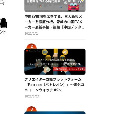
中国EV市場を席巻する、三大新興メ
ーカーを徹底分析。脅威の中国EVメ
ーカー最新事情・後編【中国デジタル
企業最前線】
2022/2/2
クリエイター支援プラットフォーム
「Patreon（パトレオン）」〜海外ユ
ニコーンウォッチ #9〜
2022/5/24