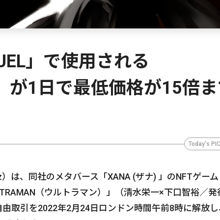
DUEL」で使用される
FT」が1日で最低価格が15倍
Today's PI
ER.z）は、同社のメタバース「XANA (ザナ) 」のNFTゲーム
ULTRAMAN（ウルトラマン）」（清水栄一×下口智裕／発
由取引を2022年2月24日ロンドン時間午前8時に解放し