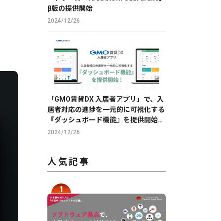
β版の提供開始
2024/12/26
「GMO賃貸DX 入居者アプリ」で、入
居者対応の進捗を一元的に可視化する
『ダッシュボード機能』を提供開始
【GMO ReTech】
2024/12/26
人気記事