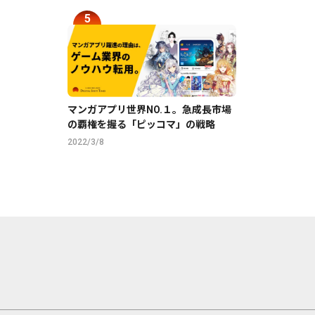
マンガアプリ世界NO.１。急成長市場
の覇権を握る「ピッコマ」の戦略
2022/3/8