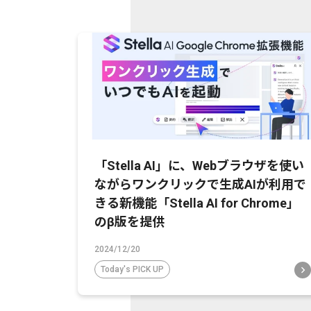
「Stella AI」に、Webブラウザを使い
ながらワンクリックで生成AIが利用で
きる新機能「Stella AI for Chrome」
のβ版を提供
2024/12/20
Today's PICK UP