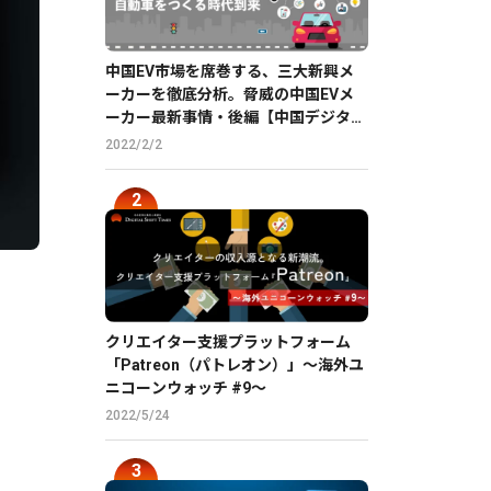
中国EV市場を席巻する、三大新興メ
ーカーを徹底分析。脅威の中国EVメ
ーカー最新事情・後編【中国デジタル
企業最前線】
2022/2/2
クリエイター支援プラットフォーム
「Patreon（パトレオン）」〜海外ユ
ニコーンウォッチ #9〜
2022/5/24