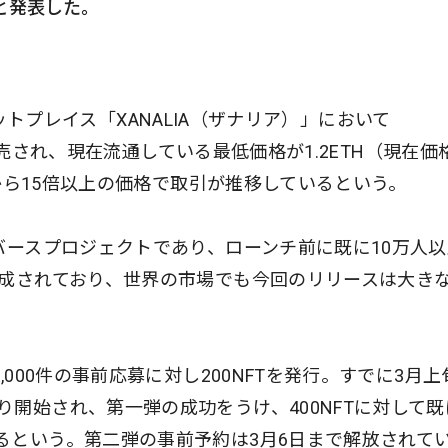
と発表した。
マーケットプレイス「XANALIA（ザナリア）」において
）で発売され、現在流通している最低価格が1.2ETH（現在価
売から15倍以上の価格で取引が推移しているという。
バースプロジェクトであり、ローンチ前に既に10万人
形成されており、世界の市場でも今回のリリースは大き
,000件の事前応募に対し200NFTを発行。すでに3月上
開始され、第一弾の成功をうけ、400NFTに対して既
るという。第二弾の事前予約は3月6日まで解放されて