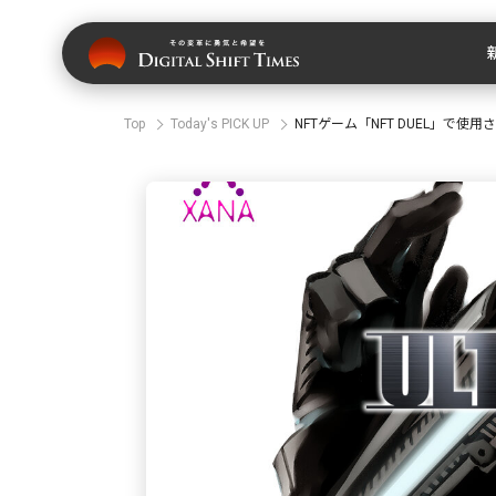
Top
Today's PICK UP
NFTゲーム「NFT DUEL」で使用