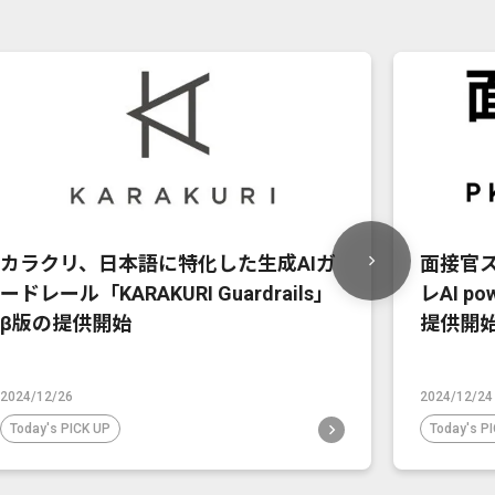
カラクリ、日本語に特化した生成AIガ
面接官
ードレール「KARAKURI Guardrails」
レAI po
β版の提供開始
提供開
2024/12/26
2024/12/24
Today's PICK UP
Today's P