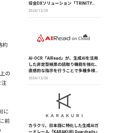
役会DXソリューション「TRINITY
BOARD」に株価分析機能を提供
2024/12/25
格約
AI-OCR「AIRead」が、生成AIを活用
した非定型帳票の読取り機能を強化、
直感的な指示を行うことで多種多様な
以上の
帳票の読取りを実現
2024/12/26
な注
旬に
に前
カラクリ、日本語に特化した生成AIガ
い
ードレール「KARAKURI Guardrails」