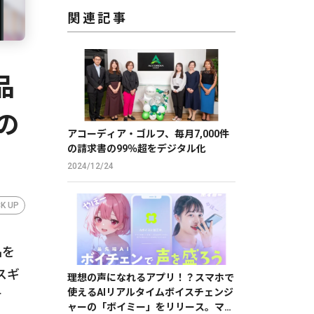
関連記事
品
の
アコーディア・ゴルフ、毎月7,000件
の請求書の99％超をデジタル化
2024/12/24
CK UP
品を
スギ
理想の声になれるアプリ！？スマホで
使えるAIリアルタイムボイスチェンジ
す
ャーの「ボイミー」をリリース。マイ