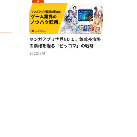
マンガアプリ世界NO.１。急成長市場
の覇権を握る「ピッコマ」の戦略
2022/3/8