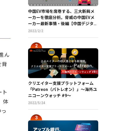
中国EV市場を席巻する、三大新興メ
ーカーを徹底分析。脅威の中国EVメ
ーカー最新事情・後編【中国デジタル
企業最前線】
2022/2/2
進ん
を背
クリエイター支援プラットフォーム
「Patreon（パトレオン）」〜海外ユ
ート
ニコーンウォッチ #9〜
e）体
2022/5/24
ゆっ