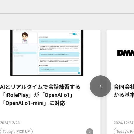
AIとリアルタイムで会話練習する
合同会社
「iRolePlay」が「OpenAI o1」
かる基
「OpenAI o1-mini」に対応
2024/12/23
2024/12/24
Today's PICK UP
Today's P