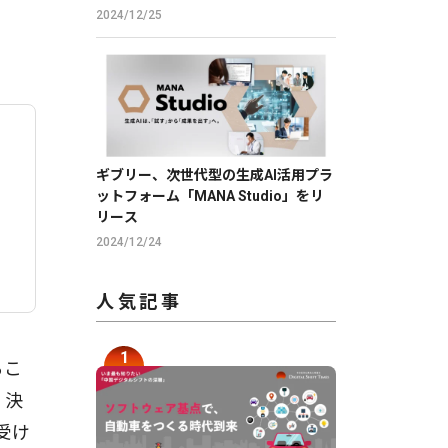
クに向かって喋るだけで、誰でも萌え
2024/12/25
声やイケボ風に音声変換が可能に。
ギブリー、次世代型の生成AI活用プラ
ットフォーム「MANA Studio」をリ
リース
2024/12/24
人気記事
るこ
、決
受け