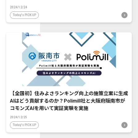
2024/12/24
Today's PICK UP
【全国初】住みよさランキング向上の施策立案に生成
AIはどう貢献するのか？Polimill社と大阪府阪南市が
コモンズAIを用いて実証実験を実施
2024/12/25
Today's PICK UP